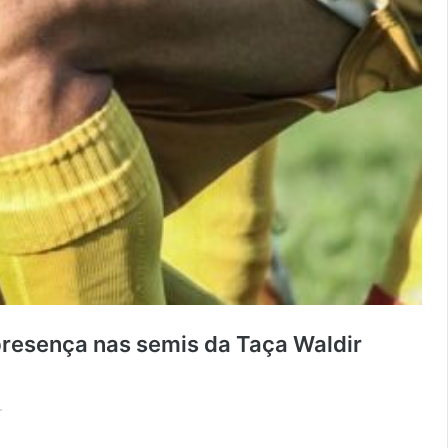
presença nas semis da Taça Waldir
CLASSIFICADOS!
r
Ruan