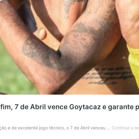
im, 7 de Abril vence Goytacaz e garante 
o e de excelente jogo técnico, o 7 de Abril venceu …
Continue a le